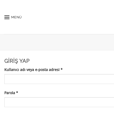
İçeriğe
atla
MENÜ
GIRIŞ YAP
Gerekli
Kullanıcı adı veya e-posta adresi
*
Gerekli
Parola
*